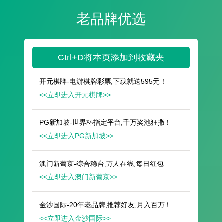
遥想公瑾当年，小乔初嫁了，雄姿英发。
羽扇纶巾，谈笑间，樯橹灰飞烟灭。
故国神游，多情应笑我，早生华发。
人生如梦，一尊还酹江月。